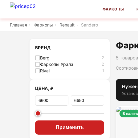
ФАРКОПЫ
Главная
›
Фаркопы
›
Renault
›
Sandero
Фарк
БРЕНД
5 товаров
Berg
2
Фаркопы Урала
2
Сортировк
Rival
1
Нужен
ЦЕНА, ₽
Установ
В налич
Применить