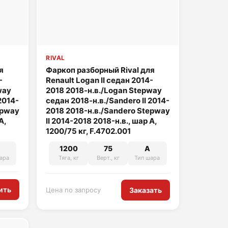
RIVAL
я
Фаркоп разборный Rival для
-
Renault Logan II седан 2014-
way
2018 2018-н.в./Logan Stepway
2014-
седан 2018-н.в./Sandero II 2014-
epway
2018 2018-н.в./Sandero Stepway
A,
II 2014-2018 2018-н.в., шар A,
1200/75 кг, F.4702.001
1200
75
A
ара
Тяга, кг
Верт., кг
Тип шара
ить
Цена по запросу
Заказать