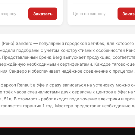
 запросу
Заказать
Цена по запросу
Заказ
t (Рено) Sandero — популярный городской хэтчбек, для которого 
 модели подобраны с учётом конструктивных особенностей Рен
. Представленный бренд Berg выпускает продукцию, соответс
верждённую необходимыми сертификатами. Каждое тягово-сцеп
ния Сандеро и обеспечивает надёжное соединение с прицепом.
 фаркоп Renault в Уфе и сразу записаться на установку можно о
е трёх часов специалистами двух сервисных центров в Уфе: на 
, 51д. В стоимость работ входит подключение электрики и пров
тавляется гарантия 1 год. Мастера предоставят необходимые д