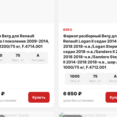
BERG
 Berg для Renault
Фаркоп разборный Berg дл
o I поколение 2009-2014,
Renault Logan II седан 2014
1200/75 кг, F.4714.001
2018 2018-н.в./Logan Step
седан 2018-н.в./Sandero II 
0
75
A
2018 2018-н.в./Sandero St
 кг
Верт., кг
Тип шара
II 2014-2018 2018-н.в., шар 
1000/75 кг, F.4712.001
1000
75
A
Тяга, кг
Верт., кг
Тип ш
 ₽
6 650 ₽
Купить
Куп
 установки
цена без установки