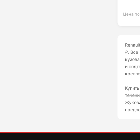
Цена по
Renaul
₽. Все
кузова
и подт
крепле
Купить
течени
Жукова
предос