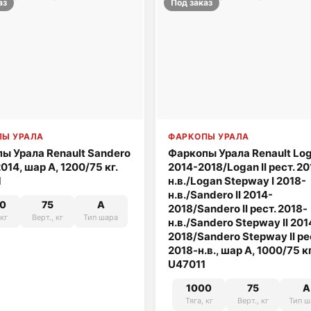
аз
Под заказ
Ы УРАЛА
ФАРКОПЫ УРАЛА
ы Урала Renault Sandero
Фаркопы Урала Renault Loga
14, шар A, 1200/75 кг.
2014-2018/Logan II рест. 20
1
н.в./Logan Stepway I 2018-
н.в./Sandero II 2014-
0
75
A
2018/Sandero II рест. 2018-
 кг
Верт., кг
Тип шара
н.в./Sandero Stepway II 201
2018/Sandero Stepway II ре
2018-н.в., шар A, 1000/75 кг
U47011
1000
75
A
Тяга, кг
Верт., кг
Тип ш