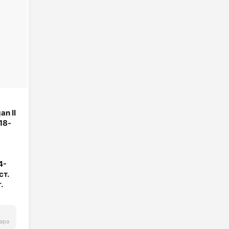
n II
18-
4-
ст.
.
ара