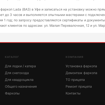
 фаркоп Lada (ВАЗ) в Уфе и записаться на установку можно пря
ет до 3 часов и выполняется опытными мастерами с подключен
ия 1 год; по запросу предоставляются сертификаты и документ
ают клиентов по адресам: ул. Малая Перевалочная, 12 и ул. Ма
КАТАЛОГ
КОМПАНИЯ
Для лодки / катера
Установка фаркопа
Для снегохода
Демонтаж фаркопа
Для квадроцикла
ТО прицепа
Общего назначения
Ремонт прицепа
Фаркопы
Контакты