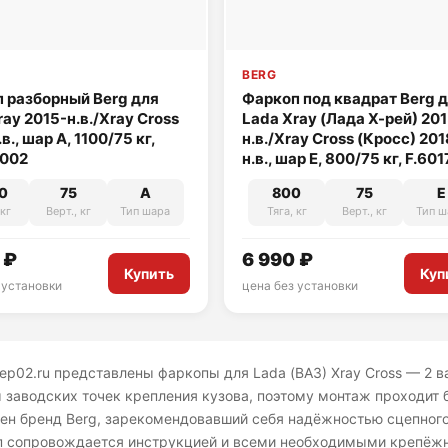
BERG
 разборный Berg для
Фаркоп под квадрат Berg 
ray 2015-н.в./Xray Cross
Lada Xray (Лада Х-рей) 20
в., шар A, 1100/75 кг,
н.в./Xray Cross (Кросс) 201
.002
н.в., шар E, 800/75 кг, F.60
0
75
A
800
75
E
 кг
Верт., кг
Тип шара
Тяга, кг
Верт., кг
Тип ш
 ₽
6 990 ₽
Купить
Куп
 установки
цена без установки
cep02.ru представлены фаркопы для Lada (ВАЗ) Xray Cross — 2 в
 заводских точек крепления кузова, поэтому монтаж проходит б
ен бренд Berg, зарекомендовавший себя надёжностью сцепного
п сопровождается инструкцией и всеми необходимыми крепёж