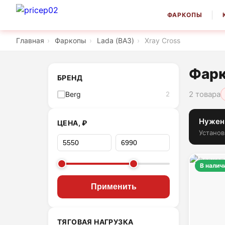
ФАРКОПЫ
Главная
›
Фаркопы
›
Lada (ВАЗ)
›
Xray Cross
Фарк
БРЕНД
2 товара
Berg
2
Нужен
ЦЕНА, ₽
Установ
В налич
Применить
ТЯГОВАЯ НАГРУЗКА