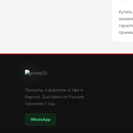
Купить
занима
гарант
приним
Прицепы и фаркопы в Уфе и
Бирске. Доставка по России.
Гарантия 1 год.
WhatsApp