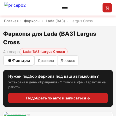
Главная
›
Фаркопы
›
Lada (ВАЗ)
›
Largus Cross
Фаркопы для Lada (ВАЗ) Largus
Cross
4 товара
×
Lada (ВАЗ) Largus Cross
⚙ Фильтры
Дешевле
Дороже
Нужен подбор фаркопа под ваш автомобиль?
Установка в день обращения · 2 точки в Уфе · Гарантия на
работы
Подобрать по авто и записаться →