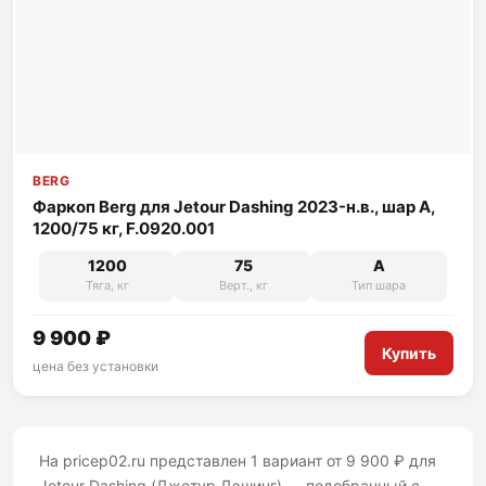
BERG
Фаркоп Berg для Jetour Dashing 2023-н.в., шар A,
1200/75 кг, F.0920.001
1200
75
A
Тяга, кг
Верт., кг
Тип шара
9 900 ₽
Купить
цена без установки
На pricep02.ru представлен 1 вариант от 9 900 ₽ для
Jetour Dashing (Джетур Дэшинг) — подобранный с