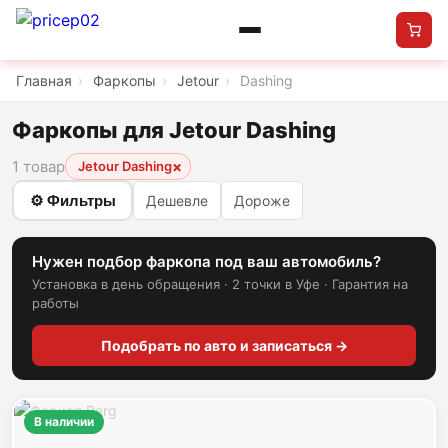
Главная
›
Фаркопы
›
Jetour
›
Dashing
Фаркопы для Jetour Dashing
1 товар
×
Jetour Dashing
⚙ Фильтры
Дешевле
Дороже
Нужен подбор фаркопа под ваш автомобиль?
Установка в день обращения · 2 точки в Уфе · Гарантия на
работы
Подобрать по авто и записаться →
В наличии