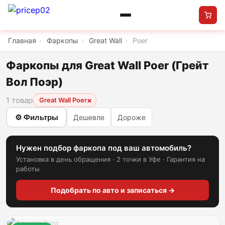
Главная
›
Фаркопы
›
Great Wall
›
Poer
Фаркопы для Great Wall Poer (Грейт
Вол Поэр)
1 товар
×
Great Wall Poer
⚙ Фильтры
Дешевле
Дороже
Нужен подбор фаркопа под ваш автомобиль?
Установка в день обращения · 2 точки в Уфе · Гарантия на
работы
Подобрать по авто и записаться →