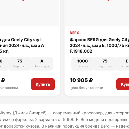
BERG
для Geely Cityray I
Фаркоп BERG для Geely Cit
ния 2024-н.в., шар A
2024-н.в., шар Е, 1000/75 кг
 кг.
F.1918.002
0
75
A
1000
75
E
 кг
Верт., кг
Тип шара
Тяга, кг
Верт., кг
Тип ш
 ₽
10 905 ₽
Купить
Куп
 установки
цена без установки
Cityray (Джили Ситирей) — современный кроссовер, для которо
тимые фаркопы: 2 варианта от 9 900 ₽. Все модели проверены 
т доработки кузова. В наличии продукция бренда Berg — надё