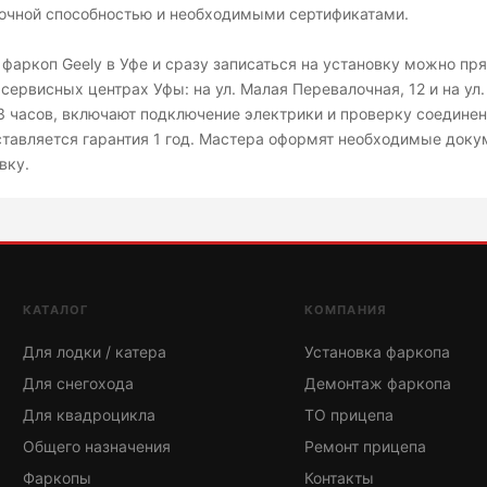
очной способностью и необходимыми сертификатами.
 фаркоп Geely в Уфе и сразу записаться на установку можно пря
 сервисных центрах Уфы: на ул. Малая Перевалочная, 12 и на у
3 часов, включают подключение электрики и проверку соединен
тавляется гарантия 1 год. Мастера оформят необходимые доку
вку.
КАТАЛОГ
КОМПАНИЯ
Для лодки / катера
Установка фаркопа
Для снегохода
Демонтаж фаркопа
Для квадроцикла
ТО прицепа
Общего назначения
Ремонт прицепа
Фаркопы
Контакты