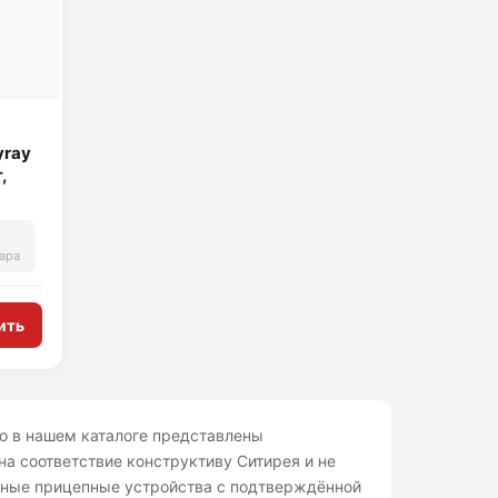
yray
,
ара
ить
го в нашем каталоге представлены
на соответствие конструктиву Ситирея и не
жные прицепные устройства с подтверждённой