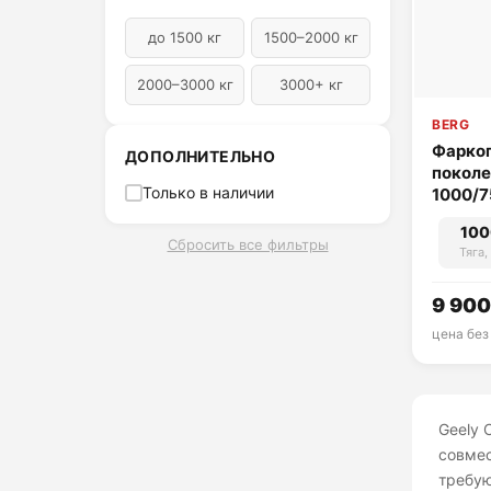
до 1500 кг
1500–2000 кг
2000–3000 кг
3000+ кг
BERG
Фаркоп 
ДОПОЛНИТЕЛЬНО
поколе
Только в наличии
1000/75
100
Сбросить все фильтры
Тяга,
9 900
цена без
Geely 
совмес
требую