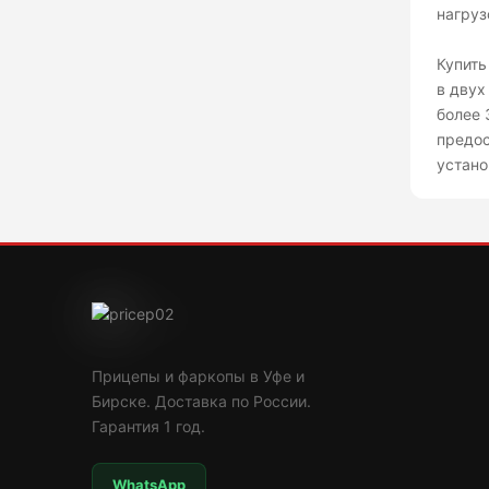
нагруз
Купить
в двух
более 
предос
устано
Прицепы и фаркопы в Уфе и
Бирске. Доставка по России.
Гарантия 1 год.
WhatsApp