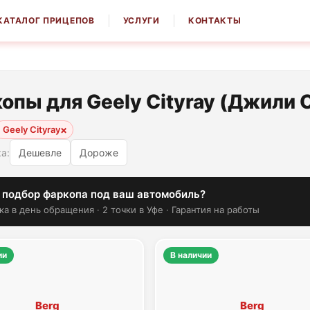
КАТАЛОГ ПРИЦЕПОВ
УСЛУГИ
КОНТАКТЫ
опы для Geely Cityray (Джили 
×
Geely Cityray
а:
Дешевле
Дороже
 подбор фаркопа под ваш автомобиль?
ка в день обращения · 2 точки в Уфе · Гарантия на работы
ии
В наличии
Berg
Berg