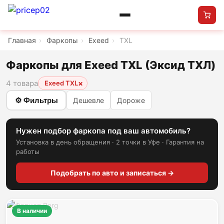
Главная
›
Фаркопы
›
Exeed
›
TXL
Фаркопы для Exeed TXL (Эксид ТХЛ)
4 товара
×
Exeed TXL
⚙ Фильтры
Дешевле
Дороже
Нужен подбор фаркопа под ваш автомобиль?
Установка в день обращения · 2 точки в Уфе · Гарантия на
работы
Подобрать по авто и записаться →
В наличии