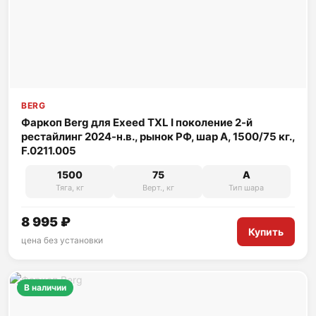
BERG
Фаркоп Berg для Exeed TXL I поколение 2-й
рестайлинг 2024-н.в., рынок РФ, шар A, 1500/75 кг.,
F.0211.005
1500
75
A
Тяга, кг
Верт., кг
Тип шара
8 995 ₽
Купить
цена без установки
В наличии