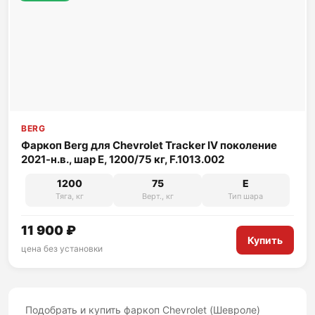
BERG
Фаркоп Berg для Chevrolet Tracker IV поколение
2021-н.в., шар E, 1200/75 кг, F.1013.002
1200
75
E
Тяга, кг
Верт., кг
Тип шара
11 900 ₽
Купить
цена без установки
Подобрать и купить фаркоп Chevrolet (Шевроле)