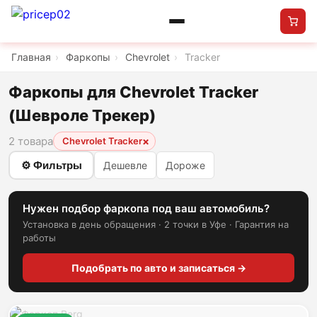
Главная
›
Фаркопы
›
Chevrolet
›
Tracker
Фаркопы для Chevrolet Tracker
(Шевроле Трекер)
2 товара
×
Chevrolet Tracker
⚙ Фильтры
Дешевле
Дороже
Нужен подбор фаркопа под ваш автомобиль?
Установка в день обращения · 2 точки в Уфе · Гарантия на
работы
Подобрать по авто и записаться →