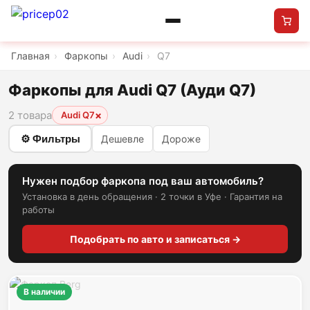
Главная
›
Фаркопы
›
Audi
›
Q7
Фаркопы для Audi Q7 (Ауди Q7)
2 товара
×
Audi Q7
⚙ Фильтры
Дешевле
Дороже
Нужен подбор фаркопа под ваш автомобиль?
Установка в день обращения · 2 точки в Уфе · Гарантия на
работы
Подобрать по авто и записаться →
В наличии