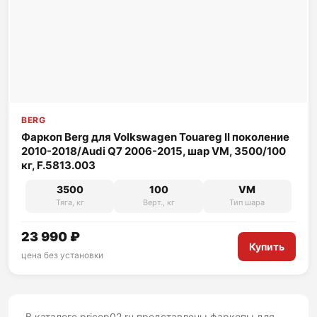
BERG
Фаркоп Berg для Volkswagen Touareg II поколение
2010-2018/Audi Q7 2006-2015, шар VM, 3500/100
кг, F.5813.003
3500
100
VM
Тяга, кг
Верт., кг
Тип шара
23 990 ₽
Купить
цена без установки
В каталоге pricep02.ru представлены фаркопы для