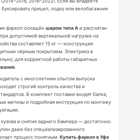
(2014–2016, 2016–2022). Если вы владеете
 буксировать прицеп, лодку или велобагажник
тик фаркоп оснащён
шаром типа А
и рассчитан
при допустимой вертикальной нагрузке на
ройства составляет 15 кг — конструкция
щитным чёрным покрытием. Электрика в
ельно; для корректной работы габаритных
ования
.
одитель с многолетним опытом выпуска
оходит строгий контроль качества и
тандартов. В комплект поставки входят балка,
мые метизы и подробная инструкция по монтажу
уатации.
 кузова и снятия заднего бампера — достаточно
тупен даже без специализированного
делает процесс понятным.
Купить фаркоп в Уфе