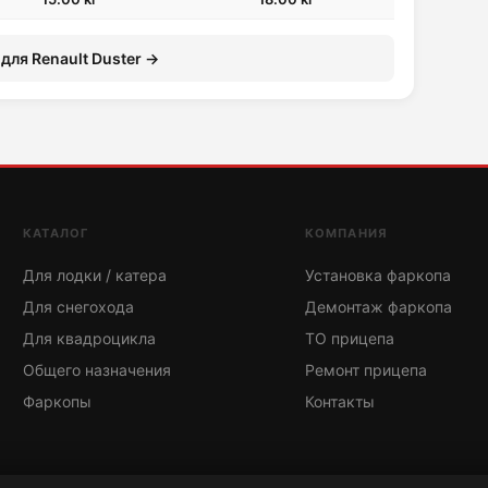
для Renault Duster →
КАТАЛОГ
КОМПАНИЯ
Для лодки / катера
Установка фаркопа
Для снегохода
Демонтаж фаркопа
Для квадроцикла
ТО прицепа
Общего назначения
Ремонт прицепа
Фаркопы
Контакты