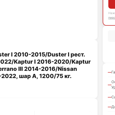
Наж
пер
er I 2010-2015/Duster I рест.
2022/Kaptur I 2016-2020/Kaptur
errano III 2014-2016/Nissan
Г
-2022, шар А, 1200/75 кг.
О
У
С
Д