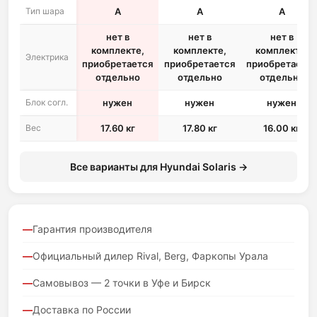
Тип шара
A
A
A
нет в
нет в
нет в
комплекте,
комплекте,
комплекте,
Электрика
приобретается
приобретается
приобретается
отдельно
отдельно
отдельно
Блок согл.
нужен
нужен
нужен
Вес
17.60 кг
17.80 кг
16.00 кг
Все варианты для Hyundai Solaris →
Гарантия производителя
Официальный дилер Rival, Berg, Фаркопы Урала
Самовывоз — 2 точки в Уфе и Бирск
Доставка по России