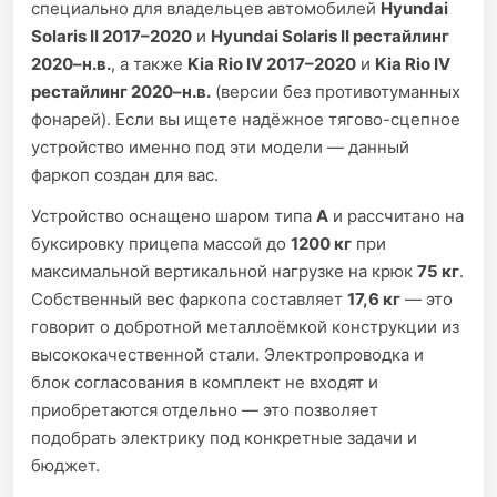
специально для владельцев автомобилей
Hyundai
Solaris II 2017–2020
и
Hyundai Solaris II рестайлинг
2020–н.в.
, а также
Kia Rio IV 2017–2020
и
Kia Rio IV
рестайлинг 2020–н.в.
(версии без противотуманных
фонарей). Если вы ищете надёжное тягово-сцепное
устройство именно под эти модели — данный
фаркоп создан для вас.
Устройство оснащено шаром типа
A
и рассчитано на
буксировку прицепа массой до
1200 кг
при
максимальной вертикальной нагрузке на крюк
75 кг
.
Собственный вес фаркопа составляет
17,6 кг
— это
говорит о добротной металлоёмкой конструкции из
высококачественной стали. Электропроводка и
блок согласования в комплект не входят и
приобретаются отдельно — это позволяет
подобрать электрику под конкретные задачи и
бюджет.