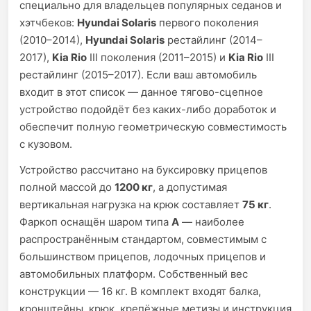
специально для владельцев популярных седанов и
хэтчбеков:
Hyundai Solaris
первого поколения
(2010–2014),
Hyundai Solaris
рестайлинг (2014–
2017),
Kia Rio
III поколения (2011–2015) и
Kia Rio
III
рестайлинг (2015–2017). Если ваш автомобиль
входит в этот список — данное тягово-сцепное
устройство подойдёт без каких-либо доработок и
обеспечит полную геометрическую совместимость
с кузовом.
Устройство рассчитано на буксировку прицепов
полной массой до
1200 кг
, а допустимая
вертикальная нагрузка на крюк составляет
75 кг
.
Фаркоп оснащён шаром типа
A
— наиболее
распространённым стандартом, совместимым с
большинством прицепов, лодочных прицепов и
автомобильных платформ. Собственный вес
конструкции — 16 кг. В комплект входят балка,
кронштейны, крюк, крепёжные метизы и инструкция