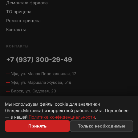
Демонтаж фаркопа
ТО прицепа
Ремонт прицепа
Контакты
КОНТАКТЫ
+7 (937) 300-29-49
Уфа, ул. Малая Перевалочная, 12
Уфа, ул. Маршала Жукова, 51д
Бирск, ул. Садовая, 23
Пн–Пт 9:00–18:00 · Сб 10:00–14:00
Мы используем файлы cookie для аналитики
(Яндекс.Метрика) и корректной работы сайта. Подробнее
— в нашей
Политике конфиденциальности
.
© 2009—2026 ООО «Рада»
Принять
Только необходимые
Политика конфиденциальности
·
Условия использования