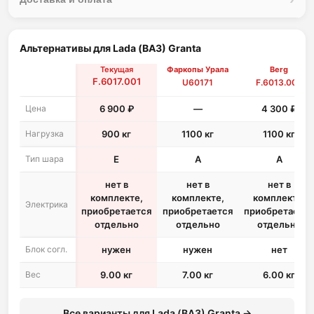
Альтернативы для Lada (ВАЗ) Granta
Текущая
Фаркопы Урала
Berg
F.6017.001
U60171
F.6013.007
Цена
6 900 ₽
—
4 300 ₽
Нагрузка
900 кг
1100 кг
1100 кг
Тип шара
E
A
A
нет в
нет в
нет в
комплекте,
комплекте,
комплекте,
Электрика
приобретается
приобретается
приобретается
отдельно
отдельно
отдельно
Блок согл.
нужен
нужен
нет
Вес
9.00 кг
7.00 кг
6.00 кг
Все варианты для Lada (ВАЗ) Granta →