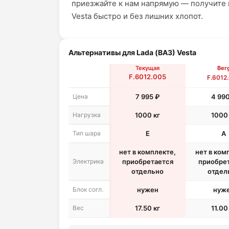
приезжайте к нам напрямую — получите
Vesta быстро и без лишних хлопот.
Альтернативы для Lada (ВАЗ) Vesta
Текущая
Ber
F.6012.005
F.6012
Цена
7 995 ₽
4 990
Нагрузка
1000 кг
1000 
Тип шара
E
A
нет в комплекте,
нет в ком
Электрика
приобретается
приобре
отдельно
отдел
Блок согл.
нужен
нуж
Вес
17.50 кг
11.00