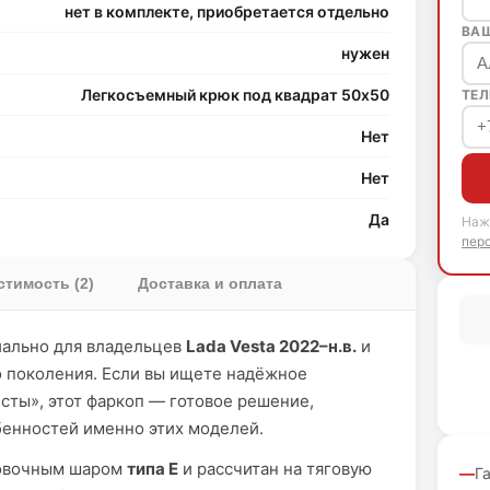
нет в комплекте, приобретается отдельно
ВА
нужен
Легкосъемный крюк под квадрат 50х50
ТЕЛ
Нет
Нет
Да
Наж
пер
тимость (2)
Доставка и оплата
иально для владельцев
Lada Vesta 2022–н.в.
и
 поколения. Если вы ищете надёжное
сты», этот фаркоп — готовое решение,
бенностей именно этих моделей.
ровочным шаром
типа E
и рассчитан на тяговую
Г