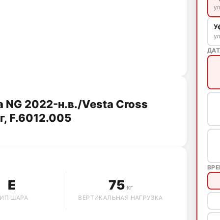
ул
У
ул
ДАТ
a NG 2022-н.в./Vesta Cross
г, F.6012.005
ВР
E
75
кг
ИП ШАРА
ВЕРТИКАЛЬНАЯ НАГРУЗКА