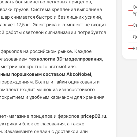
ировать большинство легковых прицепов,
О
возки грузов. Система крепления выполнена
У
шар снимается быстро и без лишних усилий,
авляет 17,5 кг. Электрика в комплект не входит
С
ой работы световой сигнализации потребуется
Д
Р
 фаркопов на российском рынке. Каждое
пользованием
технологии 3D-моделирования
,
ометрии конкретного автомобиля.
йным порошковым составом AkzoNobel
,
повреждениям. Болты и гайки оцинкованы и
омплект входит мешок из износостойкого
покрытием и удобным карманом для хранения
нет-магазине прицепов и фаркопов
pricep02.ru
.
трику и блок согласования, а также
. Заказывайте онлайн с доставкой или