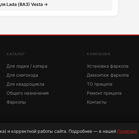
ля Lada (ВАЗ) Vesta →
КАТАЛОГ
КОМПАНИЯ
Для лодки / катера
Установка фаркопа
Для снегохода
Демонтаж фаркопа
Для квадроцикла
ТО прицепа
Общего назначения
Ремонт прицепа
Фаркопы
Контакты
ка) и корректной работы сайта. Подробнее — в нашей
Политике