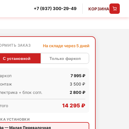
+7 (937) 300-29-49
КОРЗИНА
ОРМИТЬ ЗАКАЗ
На складе через 5 дней
С установкой
Только фаркоп
аркоп
7 995 ₽
онтаж
3 500 ₽
лектрика + блок согл.
2 800 ₽
14 295 ₽
того
КА УСТАНОВКИ
фа — Малая Перевалочная