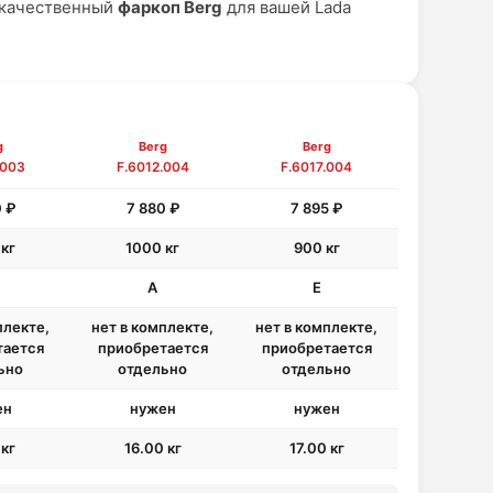
 качественный
фаркоп Berg
для вашей Lada
g
Berg
Berg
.003
F.6012.004
F.6017.004
 ₽
7 880 ₽
7 895 ₽
кг
1000 кг
900 кг
A
E
плекте,
нет в комплекте,
нет в комплекте,
тается
приобретается
приобретается
ьно
отдельно
отдельно
ен
нужен
нужен
 кг
16.00 кг
17.00 кг