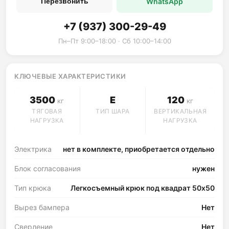
WhatsApp
Перезвонить
+7 (937) 300-29-49
Пн–Пт 9:00–18:00 · Сб 10:00–14:00
КЛЮЧЕВЫЕ ХАРАКТЕРИСТИКИ
3500
E
120
кг
кг
ТЯГОВАЯ
ТИП ШАРА
ВЕРТИКАЛЬНАЯ
НАГРУЗКА
НАГРУЗКА
Электрика
нет в комплекте, приобретается отдельно
Блок согласования
нужен
Тип крюка
Легкосъемный крюк под квадрат 50х50
Вырез бампера
Нет
Сверление
Нет