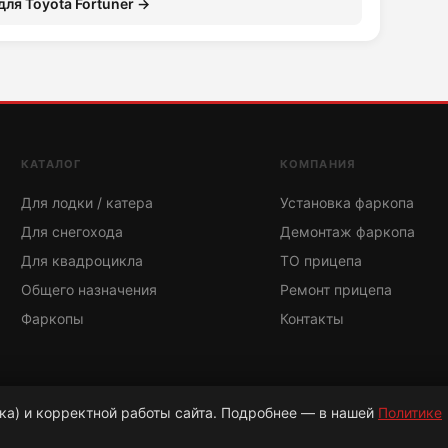
для Toyota Fortuner →
КАТАЛОГ
КОМПАНИЯ
Для лодки / катера
Установка фаркопа
Для снегохода
Демонтаж фаркопа
Для квадроцикла
ТО прицепа
Общего назначения
Ремонт прицепа
Фаркопы
Контакты
ка) и корректной работы сайта. Подробнее — в нашей
Политике