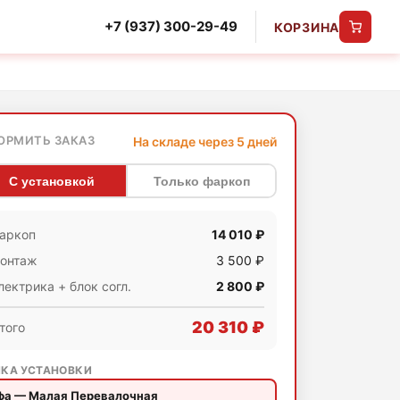
+7 (937) 300-29-49
КОРЗИНА
ОРМИТЬ ЗАКАЗ
На складе через 5 дней
С установкой
Только фаркоп
аркоп
14 010 ₽
онтаж
3 500 ₽
лектрика + блок согл.
2 800 ₽
20 310 ₽
того
КА УСТАНОВКИ
фа — Малая Перевалочная