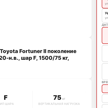
ул
У
ул
ДАТ
oyota Fortuner II поколение
-н.в., шар F, 1500/75 кг,
ВР
F
75
кг
ИП ШАРА
ВЕРТИКАЛЬНАЯ НАГРУЗКА