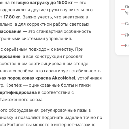
ан на
тяговую нагрузку до 1500 кг
— это
О
квадроциклы и другие грузы внушительного
У
ет
17,80 кг
. Важно учесть, что электрика в
С
ельно, а для корректной работы световых
ласования
— это стандартная особенность
Д
ктронными системами управления.
Р
с серьёзным подходом к качеству. При
ирование
, а все конструкции проходят
 собственном сертифицированном стенде.
ным способом, что гарантирует стабильность
ная порошковая краска AkzoNobel
, устойчивая
ур. Крепёж — оцинкованные болты и гайки
ертифицирована
в соответствии с
 Таможенного союза.
ого оборудования: регулировочные пазы в
новку и позволяют подогнать изделие точно по
ota Fortuner вы можете в интернет-магазине