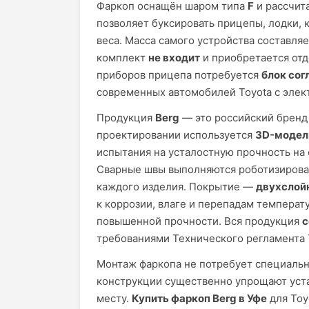
Фаркоп оснащён шаром типа
F
и рассчит
позволяет буксировать прицепы, лодки, 
веса. Масса самого устройства составля
комплект
не входит
и приобретается отд
приборов прицепа потребуется
блок сог
современных автомобилей Toyota с эле
Продукция
Berg
— это российский бренд 
проектировании используется
3D-модел
испытания на усталостную прочность на
Сварные швы выполняются роботизирован
каждого изделия. Покрытие —
двухслой
к коррозии, влаге и перепадам температ
повышенной прочности. Вся продукция
с
требованиями Технического регламента
Монтаж фаркопа не потребует специальн
конструкции существенно упрощают уста
месту.
Купить фаркоп Berg в Уфе
для Toy