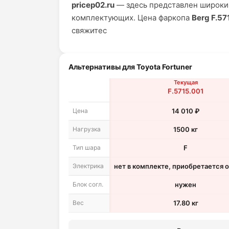
pricep02.ru
— здесь представлен широкий
комплектующих. Цена фаркопа
Berg F.57
свяжитес
Альтернативы для Toyota Fortuner
Текущая
F.5715.001
Цена
14 010 ₽
Нагрузка
1500 кг
Тип шара
F
Электрика
нет в комплекте, приобретается 
Блок согл.
нужен
Вес
17.80 кг