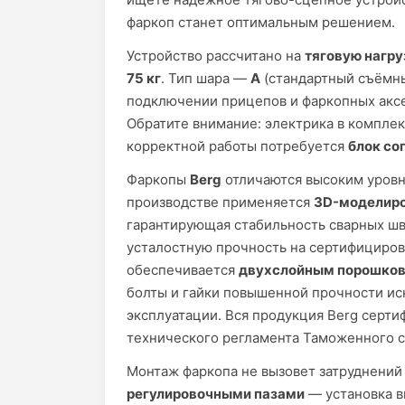
фаркоп станет оптимальным решением.
Устройство рассчитано на
тяговую нагру
75 кг
. Тип шара —
A
(стандартный съёмны
подключении прицепов и фаркопных аксе
Обратите внимание: электрика в комплект
корректной работы потребуется
блок со
Фаркопы
Berg
отличаются высоким уровн
производстве применяется
3D-моделир
гарантирующая стабильность сварных шв
усталостную прочность на сертифициров
обеспечивается
двухслойным порошков
болты и гайки повышенной прочности и
эксплуатации. Вся продукция Berg серти
технического регламента Таможенного 
Монтаж фаркопа не вызовет затруднений
регулировочными пазами
— установка в