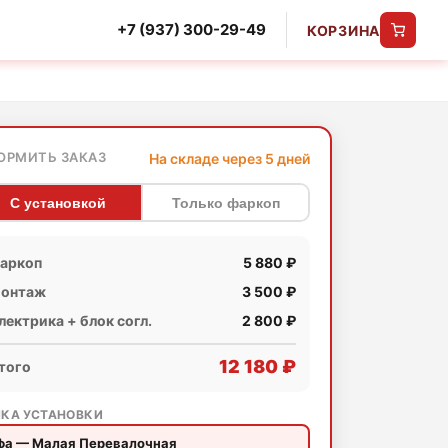
+7 (937) 300-29-49
КОРЗИНА
ОРМИТЬ ЗАКАЗ
На складе через 5 дней
С установкой
Только фаркоп
аркоп
5 880 ₽
онтаж
3 500 ₽
лектрика + блок согл.
2 800 ₽
12 180 ₽
того
КА УСТАНОВКИ
фа — Малая Перевалочная