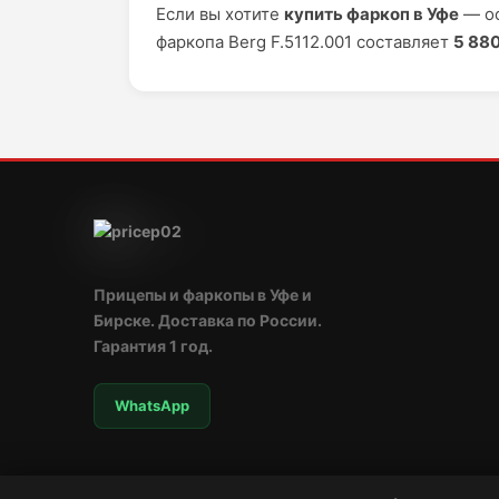
Если вы хотите
купить фаркоп в Уфе
— оф
фаркопа Berg F.5112.001 составляет
5 88
Прицепы и фаркопы в Уфе и
Бирске. Доставка по России.
Гарантия 1 год.
WhatsApp