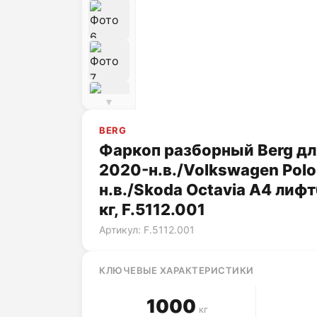
▼
BERG
Фаркоп разборный Berg для 
2020-н.в./Volkswagen Polo
н.в./Skoda Octavia A4 лиф
кг, F.5112.001
Артикул: F.5112.001
КЛЮЧЕВЫЕ ХАРАКТЕРИСТИКИ
1000
кг