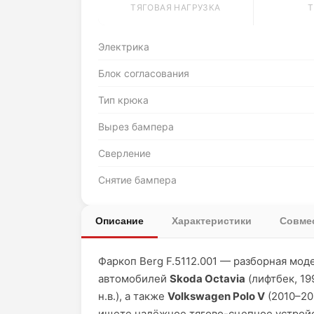
ТЯГОВАЯ НАГРУЗКА
Т
Электрика
Блок согласования
Тип крюка
Вырез бампера
Сверление
Снятие бампера
Описание
Характеристики
Совмес
Фаркоп Berg F.5112.001 — разборная мод
автомобилей
Skoda Octavia
(лифтбек, 19
н.в.), а также
Volkswagen Polo V
(2010–20
ищете надёжное тягово-сцепное устрой