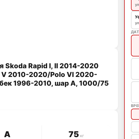
ул
У
у
ДАТ
Skoda Rapid I, II 2014-2020
 V 2010-2020/Polo VI 2020-
тбек 1996-2010, шар A, 1000/75
ВР
A
75
кг