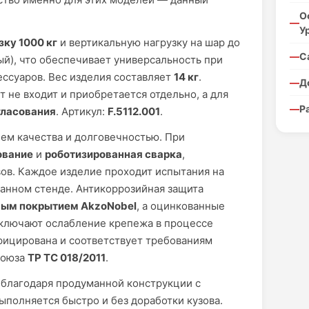
О
У
зку 1000 кг
и вертикальную нагрузку на шар до
С
й), что обеспечивает универсальность при
ссуаров. Вес изделия составляет
14 кг
.
Д
 не входит и приобретается отдельно, а для
Р
гласования
. Артикул:
F.5112.001
.
ем качества и долговечностью. При
ование
и
роботизированная сварка
,
ов. Каждое изделие проходит испытания на
анном стенде. Антикоррозийная защита
ым покрытием AkzoNobel
, а оцинкованные
сключают ослабление крепежа в процессе
фицирована и соответствует требованиям
союза
ТР ТС 018/2011
.
 благодаря продуманной конструкции с
ыполняется быстро и без доработки кузова.