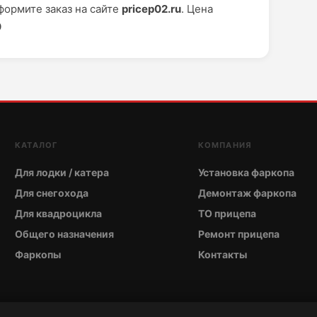
ормите заказ на сайте
pricep02.ru
. Цена
0
КАТАЛОГ
КОМПАНИЯ
Для лодки / катера
Установка фаркопа
Для снегохода
Демонтаж фаркопа
Для квадроцикла
ТО прицепа
Общего назначения
Ремонт прицепа
Фаркопы
Контакты