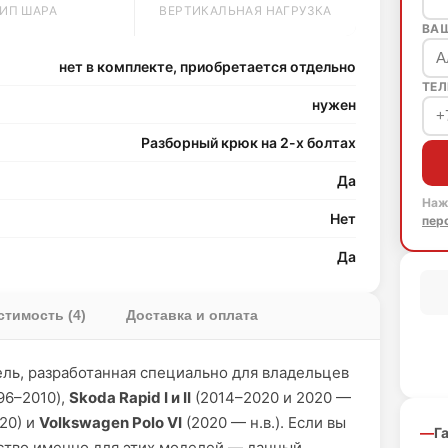
ИП ШАРА
ВЕРТИКАЛЬНАЯ НАГРУЗКА
ВА
нет в комплекте, приобретается отдельно
ТЕЛ
нужен
Разборный крюк на 2-х болтах
Да
Наж
Нет
пер
Да
тимость (4)
Доставка и оплата
ель, разработанная специально для владельцев
96–2010),
Skoda Rapid I и II
(2014–2020 и 2020 —
20) и
Volkswagen Polo VI
(2020 — н.в.). Если вы
Г
ство именно для этих моделей — данный