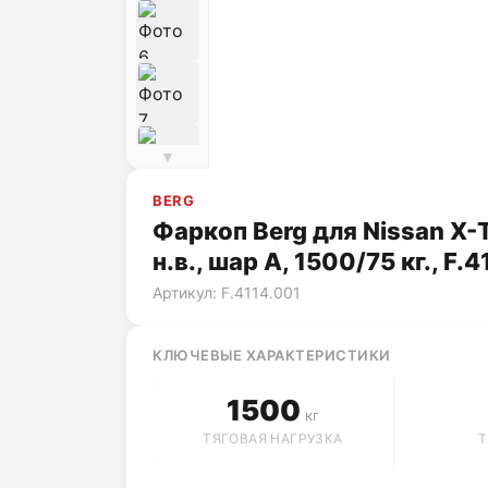
▼
BERG
Фаркоп Berg для Nissan X-T
н.в., шар A, 1500/75 кг., F.
Артикул: F.4114.001
КЛЮЧЕВЫЕ ХАРАКТЕРИСТИКИ
1500
кг
ТЯГОВАЯ НАГРУЗКА
Т