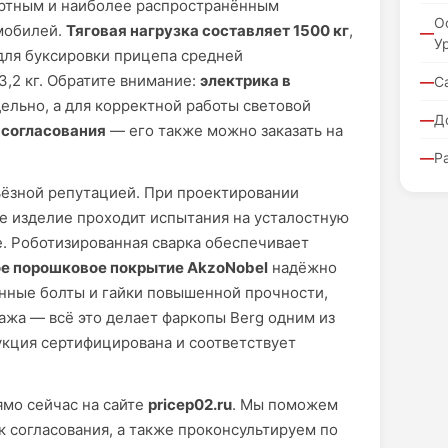
ртным и наиболее распространённым
О
мобилей.
Тяговая нагрузка составляет 1500 кг
,
У
 для буксировки прицепа средней
,2 кг. Обратите внимание:
электрика в
С
ельно, а для корректной работы световой
Д
 согласования
— его также можно заказать на
Р
ьёзной репутацией. При проектировании
ое изделие проходит испытания на усталостную
. Роботизированная сварка обеспечивает
е порошковое покрытие AkzoNobel
надёжно
нные болты и гайки повышенной прочности,
ажа — всё это делает фаркопы Berg одним из
укция сертифицирована и соответствует
мо сейчас на сайте
pricep02.ru
. Мы поможем
 согласования, а также проконсультируем по