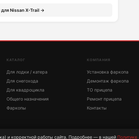
для Nissan X-Trail →
КАТАЛОГ
КОМПАНИЯ
Для лодки / катера
Установка фаркопа
Для снегохода
Демонтаж фаркопа
Для квадроцикла
ТО прицепа
Общего назначения
Ремонт прицепа
Фаркопы
Контакты
ка) и корректной работы сайта. Подробнее — в нашей
Политике