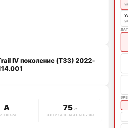
ул
У
ул
ДАТ
rail IV поколение (T33) 2022-
4114.001
ВР
A
75
кг
ИП ШАРА
ВЕРТИКАЛЬНАЯ НАГРУЗКА