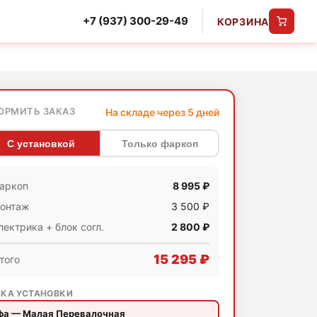
+7 (937) 300-29-49
КОРЗИНА
ОРМИТЬ ЗАКАЗ
На складе через 5 дней
С установкой
Только фаркоп
аркоп
8 995 ₽
онтаж
3 500 ₽
лектрика + блок согл.
2 800 ₽
15 295 ₽
того
КА УСТАНОВКИ
фа — Малая Перевалочная