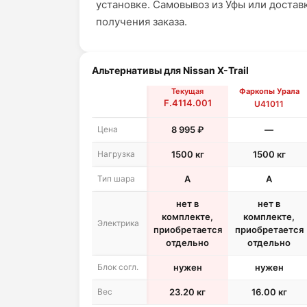
установке. Самовывоз из Уфы или достав
получения заказа.
Альтернативы для Nissan X-Trail
Текущая
Фаркопы Урала
F.4114.001
U41011
Цена
8 995 ₽
—
Нагрузка
1500 кг
1500 кг
Тип шара
A
A
нет в
нет в
комплекте,
комплекте,
Электрика
приобретается
приобретается
отдельно
отдельно
Блок согл.
нужен
нужен
Вес
23.20 кг
16.00 кг