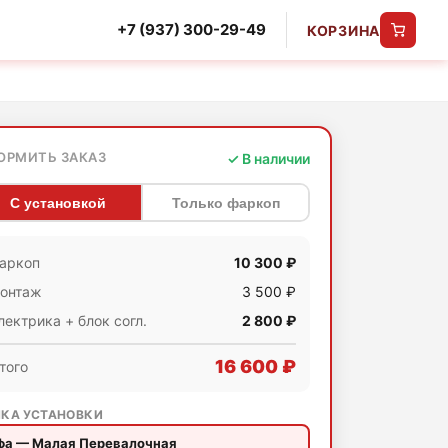
+7 (937) 300-29-49
КОРЗИНА
ОРМИТЬ ЗАКАЗ
✓ В наличии
С установкой
Только фаркоп
аркоп
10 300 ₽
онтаж
3 500 ₽
лектрика + блок согл.
2 800 ₽
16 600 ₽
того
КА УСТАНОВКИ
фа — Малая Перевалочная