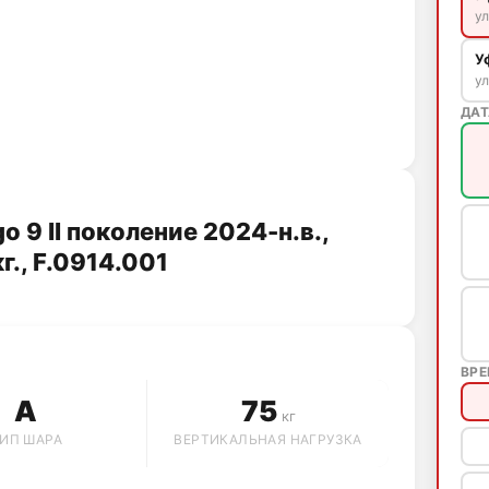
ул
У
ул
ДАТ
o 9 II поколение 2024-н.в.,
г., F.0914.001
ВР
A
75
кг
ИП ШАРА
ВЕРТИКАЛЬНАЯ НАГРУЗКА