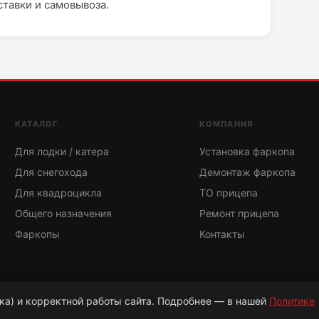
тавки и самовывоза.
КАТАЛОГ
КОМПАНИЯ
Для лодки / катера
Установка фаркопа
Для снегохода
Демонтаж фаркопа
Для квадроцикла
ТО прицепа
Общего назначения
Ремонт прицепа
Фаркопы
Контакты
ка) и корректной работы сайта. Подробнее — в нашей
Политике