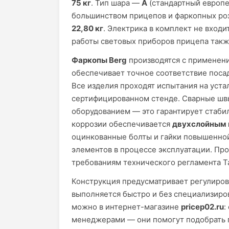
75 кг
. Тип шара —
А
(стандартный европе
большинством прицепов и фаркопных роз
22,80 кг
. Электрика в комплект не входи
работы световых приборов прицепа так
Фаркопы Berg
производятся с применен
обеспечивает точное соответствие поса
Все изделия проходят испытания на уст
сертифицированном стенде. Сварные шв
оборудованием — это гарантирует стабил
коррозии обеспечивается
двухслойным 
оцинкованные болты и гайки повышенно
элементов в процессе эксплуатации. Пр
требованиям технического регламента Т
Конструкция предусматривает регулиров
выполняется быстро и без специализиро
можно в интернет-магазине
pricep02.ru
:
менеджерами — они помогут подобрать п