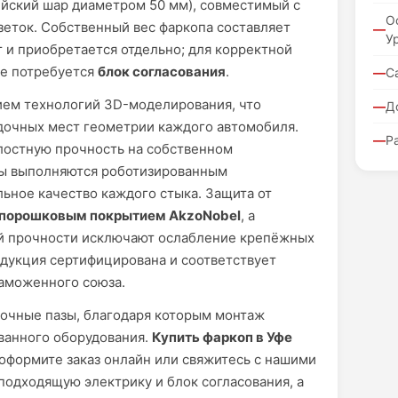
йский шар диаметром 50 мм), совместимый с
О
еток. Собственный вес фаркопа составляет
У
т и приобретается отдельно; для корректной
же потребуется
блок согласования
.
С
ием технологий 3D-моделирования, что
Д
дочных мест геометрии каждого автомобиля.
Р
алостную прочность на собственном
ы выполняются роботизированным
ьное качество каждого стыка. Защита от
порошковым покрытием AkzoNobel
, а
й прочности исключают ослабление крепёжных
одукция сертифицирована и соответствует
аможенного союза.
очные пазы, благодаря которым монтаж
ванного оборудования.
Купить фаркоп в Уфе
 оформите заказ онлайн или свяжитесь с нашими
одходящую электрику и блок согласования, а