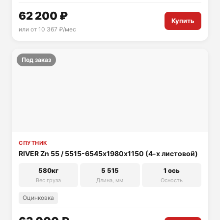
62 200 ₽
Купить
или от 10 367 ₽/мес
Под заказ
СПУТНИК
RIVER Zn 55 / 5515-6545х1980х1150 (4-х листовой)
580кг
5 515
1 ось
Вес груза
Длина, мм
Осность
Оцинковка