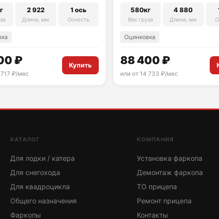
г
2 922
1 ось
580кг
4 880
за
Длина, мм
Осность
Вес груза
Длина, мм
О
вка
Оцинковка
00 ₽
88 400 ₽
Купить
 717 ₽/мес
или от 14 733 ₽/мес
КАТАЛОГ
КОМПАНИЯ
Для лодки / катера
Установка фаркопа
Для снегохода
Демонтаж фаркопа
Для квадроцикла
ТО прицепа
Общего назначения
Ремонт прицепа
Фаркопы
Контакты