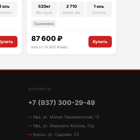
1 ось
520кг
2 710
1 ось
сность
Вес груза
Длина, мм
Осность
Оцинковка
87 600 ₽
Купить
Купить
или от 14 600 ₽/мес
КОНТАКТЫ
+7 (937) 300-29-49
Уфа, ул. Малая Перевалочная, 12
Уфа, ул. Маршала Жукова, 51д
Бирск, ул. Садовая, 23