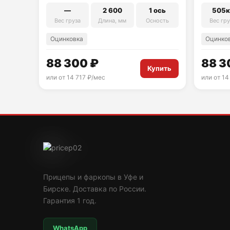
—
2 600
1 ось
505к
Вес груза
Длина, мм
Осность
Вес гру
Оцинковка
Оцинко
88 300 ₽
88 3
Купить
или от 14 717 ₽/мес
или от 14
Прицепы и фаркопы в Уфе и
Бирске. Доставка по России.
Гарантия 1 год.
WhatsApp