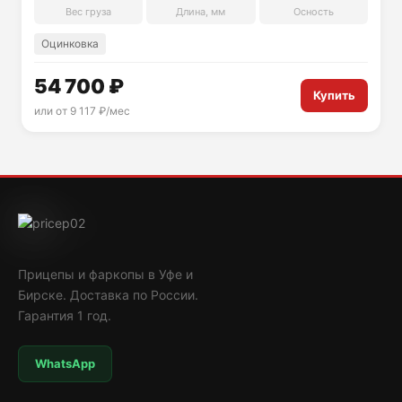
Вес груза
Длина, мм
Осность
Оцинковка
54 700 ₽
Купить
или от 9 117 ₽/мес
Прицепы и фаркопы в Уфе и
Бирске. Доставка по России.
Гарантия 1 год.
WhatsApp