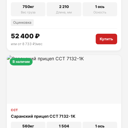
750кг
2 210
1 ось
Вес груза
Длина, мм
Осность
Оцинковка
52 400 ₽
Купить
или от 8 733 ₽/мес
В наличии
ССТ
Саранский прицеп ССТ 7132-1К
560кг
1 504
1 ось