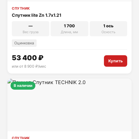
СПУТНИК
Спутник lite Zn 1.7х1.21
—
1 700
1 ось
Вес груза
Длина, мм
Осность
Оцинковка
53 400 ₽
Купить
или от 8 900 ₽/мес
В наличии
СПУТНИК