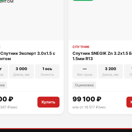
К
СПУТНИК
Спутник Эксперт 3.0х1.5 с
Спутник SNEGIK Zn 3.2х1.5 
ентом
1.5мм R13
г
3 000
1 ось
—
3 200
за
Длина, мм
Осность
Вес груза
Длина, мм
О
вка
Оцинковка
00 ₽
99 100 ₽
Купить
 367 ₽/мес
или от 16 517 ₽/мес