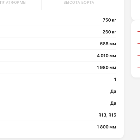
 ПЛАТФОРМЫ
ВЫСОТА БОРТА
750 кг
260 кг
588 мм
4 010 мм
1 980 мм
1
Да
Да
R13, R15
1 800 мм