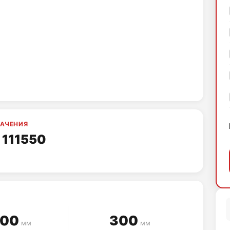
НАЧЕНИЯ
 111550
500
300
мм
мм