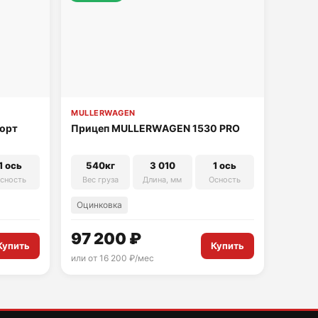
MULLERWAGEN
Борт
Прицеп MULLERWAGEN 1530 PRO
1 ось
540кг
3 010
1 ось
сность
Вес груза
Длина, мм
Осность
Оцинковка
97 200 ₽
Купить
Купить
или от 16 200 ₽/мес