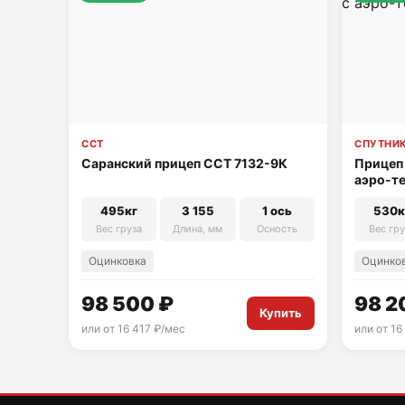
ССТ
СПУТНИ
Саранский прицеп ССТ 7132-9К
Прицеп 
аэро-т
495кг
3 155
1 ось
530к
Вес груза
Длина, мм
Осность
Вес гру
Оцинковка
Оцинко
98 500 ₽
98 2
Купить
или от 16 417 ₽/мес
или от 16